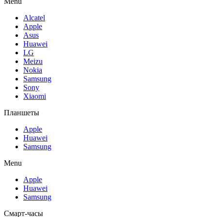
Menu
Alcatel
Apple
Asus
Huawei
LG
Meizu
Nokia
Samsung
Sony
Xiaomi
Планшеты
Apple
Huawei
Samsung
Menu
Apple
Huawei
Samsung
Смарт-часы