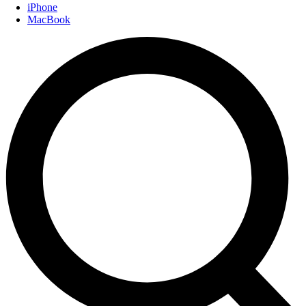
iPhone
MacBook