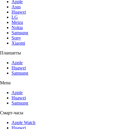
Apple
Asus
Huawei
LG
Meizu
Nokia
Samsung
Sony
Xiaomi
Планшеты
Apple
Huawei
Samsung
Menu
Apple
Huawei
Samsung
Смарт-часы
Apple Watch
Huawei