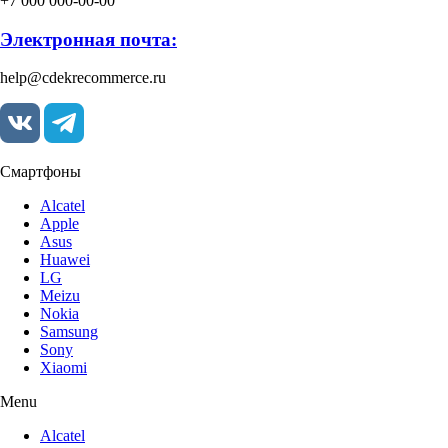
+7 000 000-00-00
Электронная почта:
help@cdekrecommerce.ru
Смартфоны
Alcatel
Apple
Asus
Huawei
LG
Meizu
Nokia
Samsung
Sony
Xiaomi
Menu
Alcatel