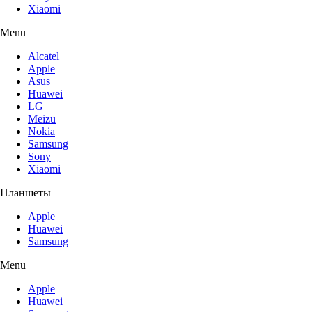
Xiaomi
Menu
Alcatel
Apple
Asus
Huawei
LG
Meizu
Nokia
Samsung
Sony
Xiaomi
Планшеты
Apple
Huawei
Samsung
Menu
Apple
Huawei